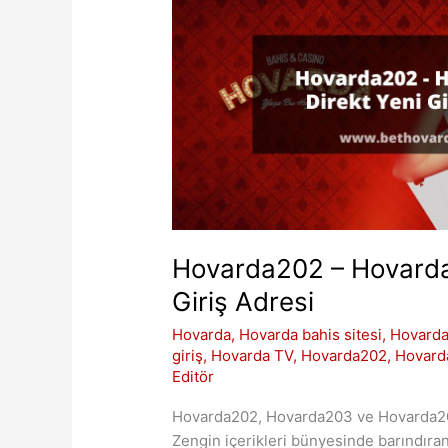
Hovarda202 – Hovarda
Giriş Adresi
Hovarda
,
Hovarda bahis sitesi
,
Hovarda
giriş
,
Hovarda TV
,
Hovarda202
,
Hovard
Editör
Hovarda202, Hovarda203 ve Hovarda204 
Zengin içerikleri bünyesinde barındıran