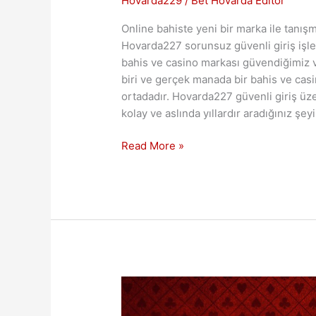
Hovarda229
/
Bet Hovarda Editör
Online bahiste yeni bir marka ile tanış
Hovarda227 sorunsuz güvenli giriş işle
bahis ve casino markası güvendiğimiz 
biri ve gerçek manada bir bahis ve casin
ortadadır. Hovarda227 güvenli giriş ü
kolay ve aslında yıllardır aradığınız şey
Hovarda227
Read More »
Sorunsuz
Güvenli
Giriş