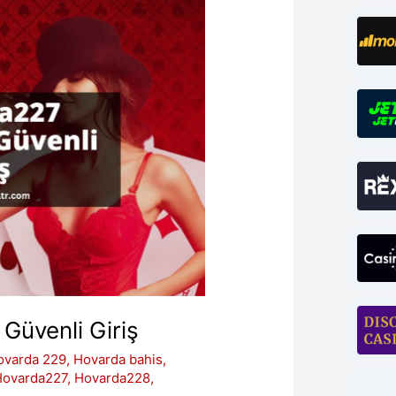
üvenli Giriş
ovarda 229
,
Hovarda bahis
,
Hovarda227
,
Hovarda228
,