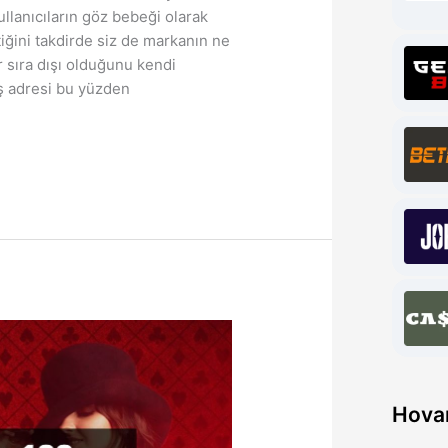
llanıcıların göz bebeği olarak
ttiğini takdirde siz de markanın ne
 sıra dışı olduğunu kendi
iş adresi bu yüzden
Hovar