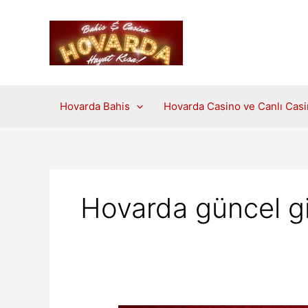
İçeriğe
atla
Hovarda Bahis
Hovarda Casino ve Canlı Cas
Hovarda güncel gi