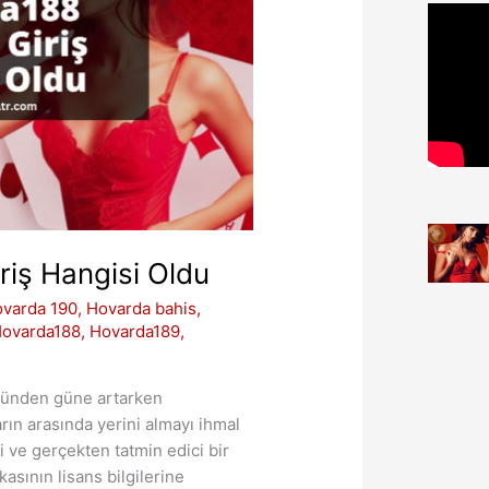
riş Hangisi Oldu
varda 190
,
Hovarda bahis
,
ovarda188
,
Hovarda189
,
ı günden güne artarken
rın arasında yerini almayı ihmal
i ve gerçekten tatmin edici bir
sının lisans bilgilerine