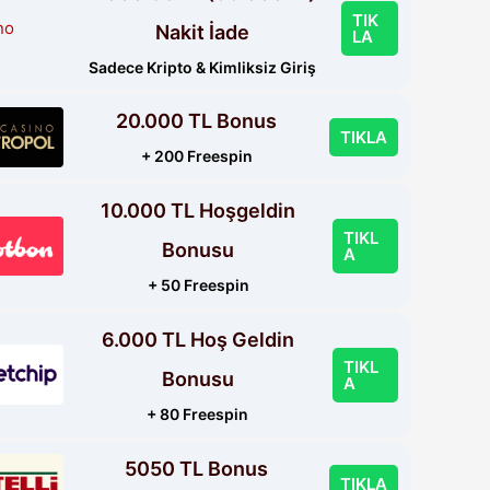
TIK
Nakit İade
LA
Sadece Kripto & Kimliksiz Giriş
20.000 TL Bonus
TIKLA
+ 200 Freespin
10.000 TL Hoşgeldin
TIKL
Bonusu
A
+ 50 Freespin
6.000 TL Hoş Geldin
TIKL
Bonusu
A
+ 80 Freespin
5050 TL Bonus
TIKLA