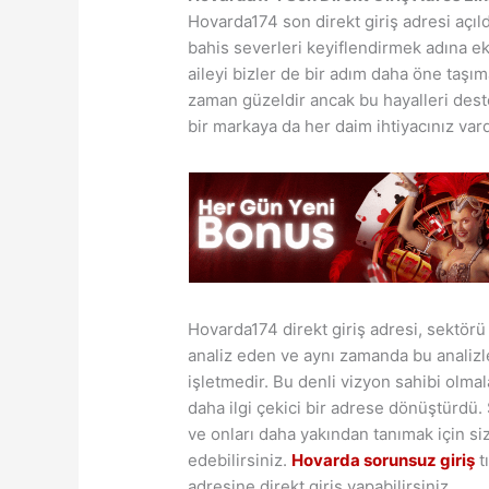
Hovarda174 son direkt giriş adresi açıl
bahis severleri keyiflendirmek adına e
aileyi bizler de bir adım daha öne taşı
zaman güzeldir ancak bu hayalleri des
bir markaya da her daim ihtiyacınız vard
Hovarda174 direkt giriş adresi, sektörü
analiz eden ve aynı zamanda bu analizl
işletmedir. Bu denli vizyon sahibi olmal
daha ilgi çekici bir adrese dönüştürdü.
ve onları daha yakından tanımak için si
edebilirsiniz.
Hovarda sorunsuz giriş
t
adresine direkt giriş yapabilirsiniz.