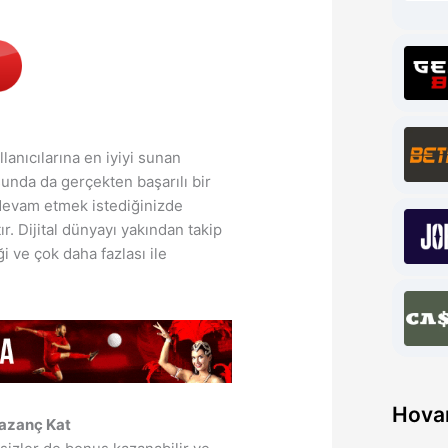
lanıcılarına en iyiyi sunan
unda da gerçekten başarılı bir
a devam etmek istediğinizde
ır. Dijital dünyayı yakından takip
 ve çok daha fazlası ile
Hovar
Kazanç Kat