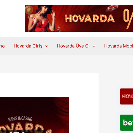
ino
Hovarda Giriş
Hovarda Üye Ol
Hovarda Mobi