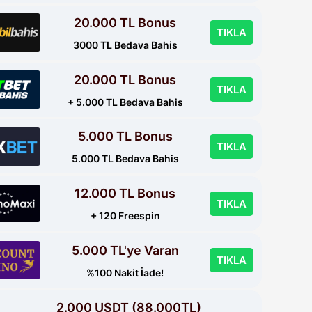
20.000 TL Bonus
TIKLA
3000 TL Bedava Bahis
20.000 TL Bonus
TIKLA
+ 5.000 TL Bedava Bahis
5.000 TL Bonus
TIKLA
5.000 TL Bedava Bahis
12.000 TL Bonus
TIKLA
+ 120 Freespin
5.000 TL'ye Varan
TIKLA
%100 Nakit İade!
2.000 USDT (88.000TL)