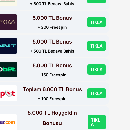
+ 500 TL Bedava Bahis
5.000 TL Bonus
TIKLA
+ 300 Freespin
5.000 TL Bonus
TIKLA
+ 500 TL Bedava Bahis
5.000 TL Bonus
TIKLA
+ 150 Freespin
Toplam 6.000 TL Bonus
TIKLA
+ 100 Freespin
8.000 TL Hoşgeldin
TIKL
Bonusu
A