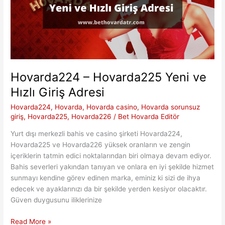
Hovarda224 – Hovarda225 Yeni ve
Hızlı Giriş Adresi
Hovarda224
,
Hovarda
,
Hovarda casino
,
Hovarda sorunsuz
giriş
,
Hovarda225
,
Hovarda226
/
Bet Hovarda Editör
Yurt dışı merkezli bahis ve casino şirketi Hovarda224,
Hovarda225 ve Hovarda226 yüksek oranların ve zengin
içeriklerin tatmin edici noktalarından biri olmaya devam ediyor.
Bahis severleri yakından tanıyan ve onlara en iyi şekilde hizmet
sunmayı kendine görev edinen marka, eminiz ki sizi de ihya
edecek ve ayaklarınızı da bir şekilde yerden kesiyor olacaktır.
Güven duygusunu iliklerinize
Hovarda224
Read More »