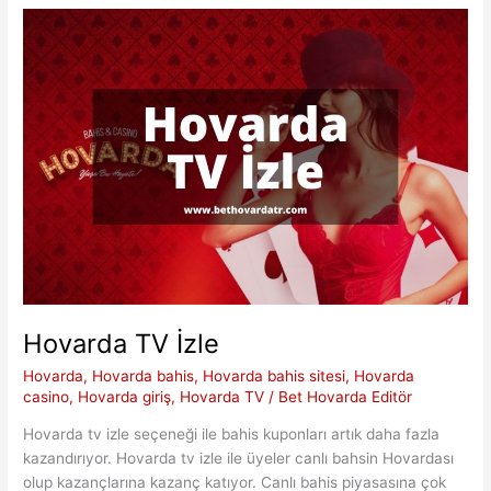
Hovarda TV İzle
Hovarda
,
Hovarda bahis
,
Hovarda bahis sitesi
,
Hovarda
casino
,
Hovarda giriş
,
Hovarda TV
/
Bet Hovarda Editör
Hovarda tv izle seçeneği ile bahis kuponları artık daha fazla
kazandırıyor. Hovarda tv izle ile üyeler canlı bahsin Hovardası
olup kazançlarına kazanç katıyor. Canlı bahis piyasasına çok