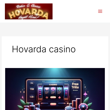
İçeriğe
atla
Hovarda casino