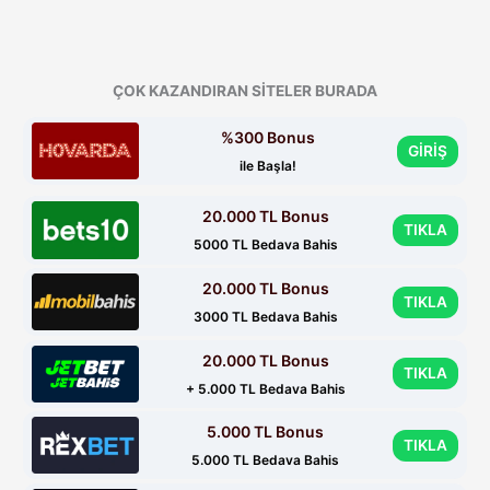
ÇOK KAZANDIRAN SİTELER BURADA
%300 Bonus
GİRİŞ
ile Başla!
20.000 TL Bonus
TIKLA
5000 TL Bedava Bahis
20.000 TL Bonus
TIKLA
3000 TL Bedava Bahis
20.000 TL Bonus
TIKLA
+ 5.000 TL Bedava Bahis
5.000 TL Bonus
TIKLA
5.000 TL Bedava Bahis