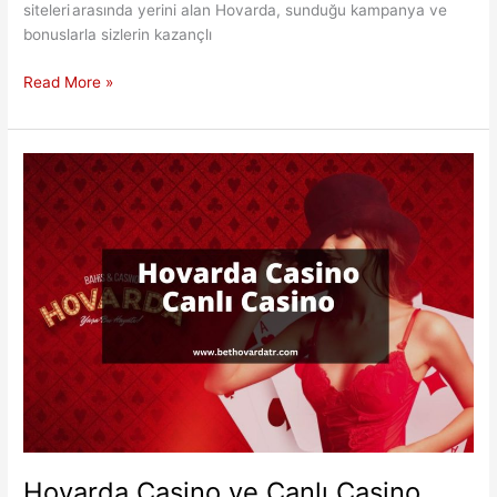
siteleri arasında yerini alan Hovarda, sunduğu kampanya ve
bonuslarla sizlerin kazançlı
Hovarda
Read More »
Mobil
2023
Hovarda Casino ve Canlı Casino