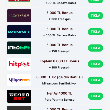
+ 500 TL Bedava Bahis
5.000 TL Bonus
TIKLA
+ 300 Freespin
5.000 TL Bonus
TIKLA
+ 500 TL Bedava Bahis
5.000 TL Bonus
TIKLA
+ 150 Freespin
Toplam 6.000 TL Bonus
TIKLA
+ 100 Freespin
8.000 TL Hoşgeldin Bonusu
TIKLA
Milyar.com Seni Bekliyor
Her Ay 4000 TL
TIKLA
Para Yatırma Bonusu
4.000 TL Bonus