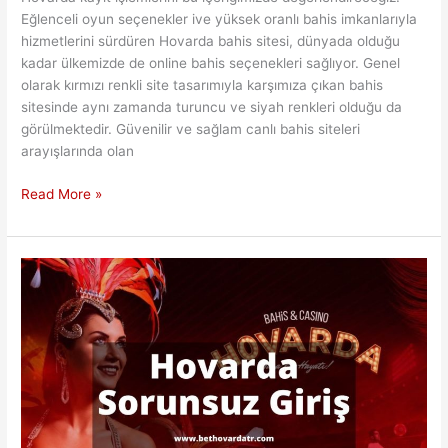
Eğlenceli oyun seçenekler ive yüksek oranlı bahis imkanlarıyla
hizmetlerini sürdüren Hovarda bahis sitesi, dünyada olduğu
kadar ülkemizde de online bahis seçenekleri sağlıyor. Genel
olarak kırmızı renkli site tasarımıyla karşımıza çıkan bahis
sitesinde aynı zamanda turuncu ve siyah renkleri olduğu da
görülmektedir. Güvenilir ve sağlam canlı bahis siteleri
arayışlarında olan
Hovarda
Read More »
Kayıt
Ol