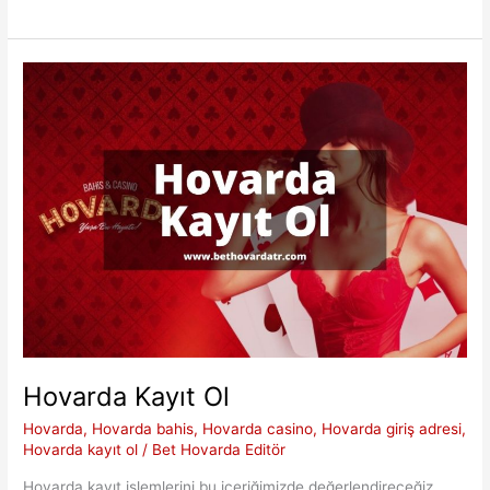
–
Hovarda225
Yeni
ve
Hızlı
Giriş
Adresi
Hovarda Kayıt Ol
Hovarda
,
Hovarda bahis
,
Hovarda casino
,
Hovarda giriş adresi
,
Hovarda kayıt ol
/
Bet Hovarda Editör
Hovarda kayıt işlemlerini bu içeriğimizde değerlendireceğiz.