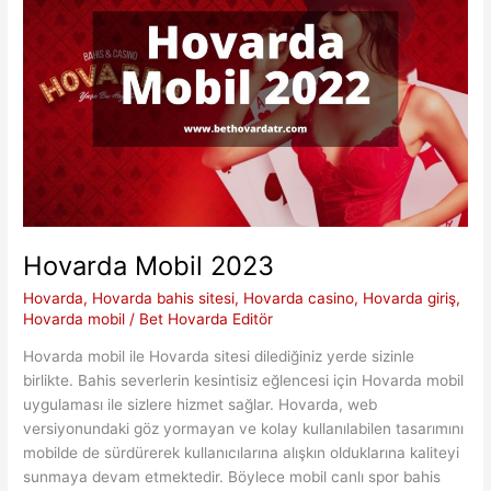
Hovarda Mobil 2023
Hovarda
,
Hovarda bahis sitesi
,
Hovarda casino
,
Hovarda giriş
,
Hovarda mobil
/
Bet Hovarda Editör
Hovarda mobil ile Hovarda sitesi dilediğiniz yerde sizinle
birlikte. Bahis severlerin kesintisiz eğlencesi için Hovarda mobil
uygulaması ile sizlere hizmet sağlar. Hovarda, web
versiyonundaki göz yormayan ve kolay kullanılabilen tasarımını
mobilde de sürdürerek kullanıcılarına alışkın olduklarına kaliteyi
sunmaya devam etmektedir. Böylece mobil canlı spor bahis