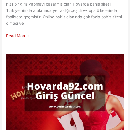
hızlı bir giriş yapmayı başarmış olan Hovarda bahis sitesi,
Türkiye’nin de aralarında yer aldığı çeşitli Avrupa ülkelerinde
faaliyete geçmiştir. Online bahis alanında çok fazla bahis sitesi
olması ve
Hovarda
Read More »
TV
İzle