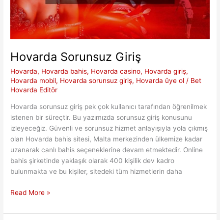
Hovarda Sorunsuz Giriş
Hovarda
,
Hovarda bahis
,
Hovarda casino
,
Hovarda giriş
,
Hovarda mobil
,
Hovarda sorunsuz giriş
,
Hovarda üye ol
/
Bet
Hovarda Editör
Hovarda sorunsuz giriş pek çok kullanıcı tarafından öğrenilmek
istenen bir süreçtir. Bu yazımızda sorunsuz giriş konusunu
izleyeceğiz. Güvenli ve sorunsuz hizmet anlayışıyla yola çıkmış
olan Hovarda bahis sitesi, Malta merkezinden ülkemize kadar
uzanarak canlı bahis seçeneklerine devam etmektedir. Online
bahis şirketinde yaklaşık olarak 400 kişilik dev kadro
bulunmakta ve bu kişiler, sitedeki tüm hizmetlerin daha
Hovarda
Read More »
Sorunsuz
Giriş