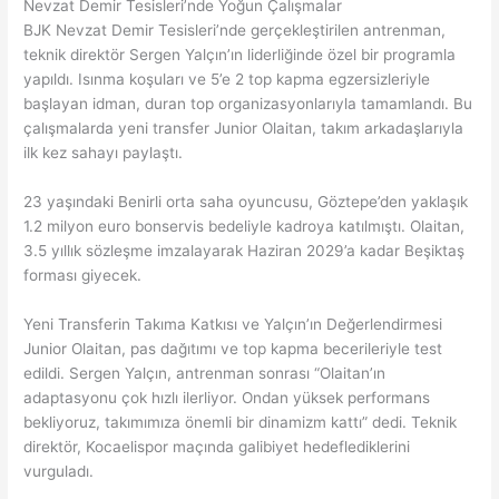
Nevzat Demir Tesisleri’nde Yoğun Çalışmalar
BJK Nevzat Demir Tesisleri’nde gerçekleştirilen antrenman,
teknik direktör Sergen Yalçın’ın liderliğinde özel bir programla
yapıldı. Isınma koşuları ve 5’e 2 top kapma egzersizleriyle
başlayan idman, duran top organizasyonlarıyla tamamlandı. Bu
çalışmalarda yeni transfer Junior Olaitan, takım arkadaşlarıyla
ilk kez sahayı paylaştı.
23 yaşındaki Benirli orta saha oyuncusu, Göztepe’den yaklaşık
1.2 milyon euro bonservis bedeliyle kadroya katılmıştı. Olaitan,
3.5 yıllık sözleşme imzalayarak Haziran 2029’a kadar Beşiktaş
forması giyecek.
Yeni Transferin Takıma Katkısı ve Yalçın’ın Değerlendirmesi
Junior Olaitan, pas dağıtımı ve top kapma becerileriyle test
edildi. Sergen Yalçın, antrenman sonrası “Olaitan’ın
adaptasyonu çok hızlı ilerliyor. Ondan yüksek performans
bekliyoruz, takımımıza önemli bir dinamizm kattı” dedi. Teknik
direktör, Kocaelispor maçında galibiyet hedeflediklerini
vurguladı.