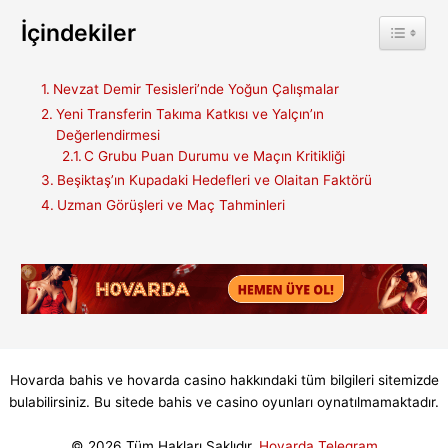
İçindekiler
Toggle 
Nevzat Demir Tesisleri’nde Yoğun Çalışmalar
Yeni Transferin Takıma Katkısı ve Yalçın’ın
Değerlendirmesi
C Grubu Puan Durumu ve Maçın Kritikliği
Beşiktaş’ın Kupadaki Hedefleri ve Olaitan Faktörü
Uzman Görüşleri ve Maç Tahminleri
Hovarda bahis ve hovarda casino hakkındaki tüm bilgileri sitemizde
bulabilirsiniz. Bu sitede bahis ve casino oyunları oynatılmamaktadır.
© 2026 Tüm Hakları Saklıdır.
Hovarda Telegram