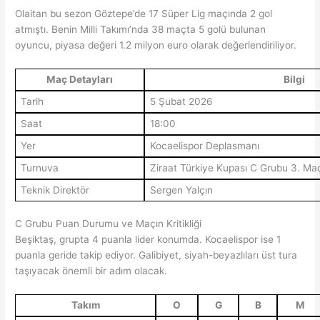
Olaitan bu sezon Göztepe’de 17 Süper Lig maçında 2 gol
atmıştı. Benin Milli Takımı’nda 38 maçta 5 golü bulunan
oyuncu, piyasa değeri 1.2 milyon euro olarak değerlendiriliyor.
Maç Detayları
Bilgi
Tarih
5 Şubat 2026
Saat
18:00
Yer
Kocaelispor Deplasmanı
Turnuva
Ziraat Türkiye Kupası C Grubu 3. Ma
Teknik Direktör
Sergen Yalçın
C Grubu Puan Durumu ve Maçın Kritikliği
Beşiktaş, grupta 4 puanla lider konumda. Kocaelispor ise 1
puanla geride takip ediyor. Galibiyet, siyah-beyazlıları üst tura
taşıyacak önemli bir adım olacak.
Takım
O
G
B
M