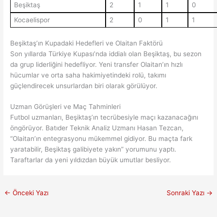
Beşiktaş
2
1
1
0
Kocaelispor
2
0
1
1
Beşiktaş’ın Kupadaki Hedefleri ve Olaitan Faktörü
Son yıllarda Türkiye Kupası’nda iddialı olan Beşiktaş, bu sezon
da grup liderliğini hedefliyor. Yeni transfer Olaitan’ın hızlı
hücumlar ve orta saha hakimiyetindeki rolü, takımı
güçlendirecek unsurlardan biri olarak görülüyor.
Uzman Görüşleri ve Maç Tahminleri
Futbol uzmanları, Beşiktaş’ın tecrübesiyle maçı kazanacağını
öngörüyor. Batıder Teknik Analiz Uzmanı Hasan Tezcan,
“Olaitan’ın entegrasyonu mükemmel gidiyor. Bu maçta fark
yaratabilir, Beşiktaş galibiyete yakın” yorumunu yaptı.
Taraftarlar da yeni yıldızdan büyük umutlar besliyor.
←
Önceki Yazı
Sonraki Yazı
→