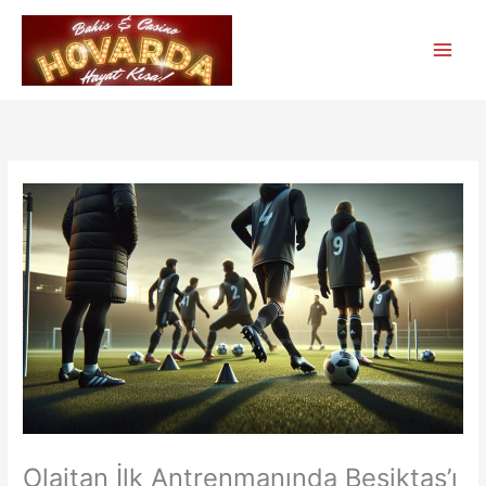
İçeriğe
atla
Olaitan İlk Antrenmanında Beşiktaş’ı