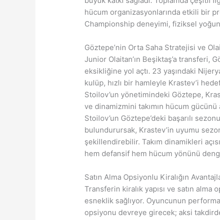
büyük katkı sağladı. Toplamda çeşitli l
hücum organizasyonlarında etkili bir pr
Championship deneyimi, fiziksel yoğunlu
Göztepe’nin Orta Saha Stratejisi ve Olait
Junior Olaitan’ın Beşiktaş’a transferi, G
eksikliğine yol açtı. 23 yaşındaki Nijer
kulüp, hızlı bir hamleyle Krastev’i hede
Stoilov’un yönetimindeki Göztepe, Krast
ve dinamizmini takımın hücum gücünü ar
Stoilov’un Göztepe’deki başarılı sezo
bulundurursak, Krastev’in uyumu sezonu
şekillendirebilir. Takım dinamikleri açı
hem defansif hem hücum yönünü dengel
Satın Alma Opsiyonlu Kiralığın Avantajl
Transferin kiralık yapısı ve satın alma
esneklik sağlıyor. Oyuncunun performans
opsiyonu devreye girecek; aksi takdirde