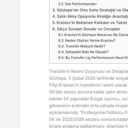
Son Performansları
Göztepe’nin Orta Saha Stratejisi ve Olait
Satın Alma Opsiyonlu Kiralığın Avantajla
Krastev’in Beklenen Katkıları ve Takım
Sıkça Sorulan Sorular ve Cevaplar
Krastev’in Göztepe Macerası Ne Zama
Neden Olaitan Yerine Krastev?
Transfer Maliyeti Nedir?
Sahadaki Rolü Ne Olacak?
Bu Transfer Lig Performansını Nasıl Et
Transferin Resmi Duyurusu ve Detaylar
Göztepe, 5 Şubat 2026 tarihinde sosya
Filip Krastev’in transferini resmi olara
SK’dan sezon sonuna kadar satın alma o
katılan 24 yaşındaki Bulgar oyuncu, Juni
gitmesinin ardından orta sahada oluşa
açıklamasında, “Profesyonel futbolcu F
SK ile 2025/2026 sezonu sonuna kadar
kiralık anlaşma sağlanmıştır. Ailemize h