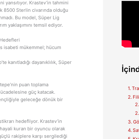
ini yansıtıyor. Krastev’in tahmini
k 8500 Sterlin civarında olduğu
lanmadı. Bu model, Süper Lig
ırım yaklaşımını temsil ediyor.
 Hedefleri
as isabeti mükemmel; hücum
e kanıtladığı dayanıklılık, Süper
İçin
ztepe’nin puan toplama
Tra
 mücadelesine güç katacak.
Fil
ençliğiyle geleceğe dönük bir
ikrarı hedefliyor. Krastev’in
Gö
 hayali kuran bir oyuncu olarak
Sa
üçlü rakiplere karşı sergilediği
Kr