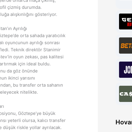
iglerde onlarca maça çıkmış,
ofil çizmiş durumda.
ğa alışkınlığını gösteriyor.
an’ın Ayrılığı
öztepe’de orta sahada yaratıcılık
yalı oyuncunun ayrılığı sonrası
fledi. Teknik direktör Stanimir
ev’in oyun zekası, pas kalitesi
tırmak için ideal buldu.
nunu da göz önünde
n ikinci yarısını
sından, bu transfer orta sahanın
eyecek nitelikte.
arı
 opsiyonu, Göztepe’ye büyük
ı yeterli olursa, kalıcı transfer
Hovar
 düşük riskle yollar ayrılacak.