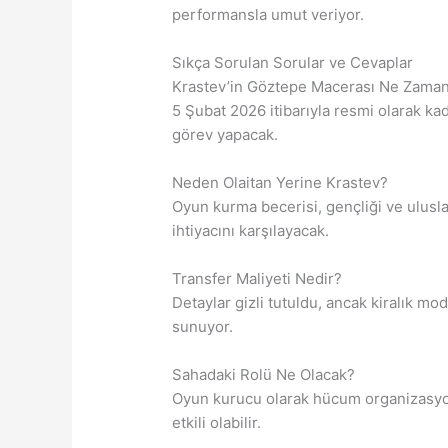
performansla umut veriyor.
Sıkça Sorulan Sorular ve Cevaplar
Krastev’in Göztepe Macerası Ne Zaman
5 Şubat 2026 itibarıyla resmi olarak ka
görev yapacak.
Neden Olaitan Yerine Krastev?
Oyun kurma becerisi, gençliği ve ulusla
ihtiyacını karşılayacak.
Transfer Maliyeti Nedir?
Detaylar gizli tutuldu, ancak kiralık mo
sunuyor.
Sahadaki Rolü Ne Olacak?
Oyun kurucu olarak hücum organizasyon
etkili olabilir.