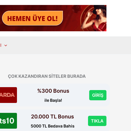
l
ÇOK KAZANDIRAN SİTELER BURADA
%300 Bonus
GİRİŞ
ile Başla!
20.000 TL Bonus
TIKLA
5000 TL Bedava Bahis