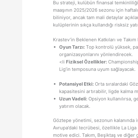
Bu strateji, kulübün finansal temkinliliğ
maaşının 2025/2026 sezonu için haftalı
biliniyor, ancak tam mali detaylar açık
kulüplerinin sıkça kullandığı risksiz yat
Krastev’in Beklenen Katkıları ve Takım
Oyun Tarzı:
Top kontrolü yüksek, p
organizasyonlarını yönlendirecek.
<li
Fiziksel Özellikler:
Championship’t
Lig’in temposuna uyum sağlayacak.
Potansiyel Etki:
Orta sıralardaki Gö
kapasitesini artırabilir, ligde kalma
Uzun Vadeli:
Opsiyon kullanılırsa, g
yatırım olacak.
Göztepe yönetimi, sezonun kalanında ist
Avrupa’daki tecrübesi, özellikle La Liga
motive edici. Takım, Beşiktaş ve diğer g