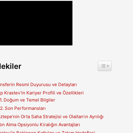
dekiler
Toggle Table of 
nsferin Resmi Duyurusu ve Detayları
ip Krastev’in Kariyer Profili ve Özellikleri
Doğum ve Temel Bilgiler
Son Performansları
ztepe’nin Orta Saha Stratejisi ve Olaitan’ın Ayrılığı
tın Alma Opsiyonlu Kiralığın Avantajları
astev’in Beklenen Katkıları ve Takım Hedefleri