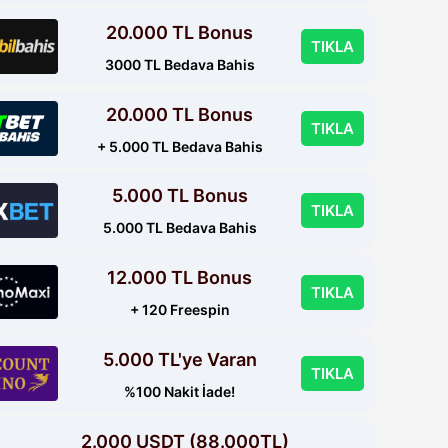
20.000 TL Bonus
TIKLA
3000 TL Bedava Bahis
20.000 TL Bonus
TIKLA
+ 5.000 TL Bedava Bahis
5.000 TL Bonus
TIKLA
5.000 TL Bedava Bahis
12.000 TL Bonus
TIKLA
+ 120 Freespin
5.000 TL'ye Varan
TIKLA
%100 Nakit İade!
2.000 USDT (88.000TL)