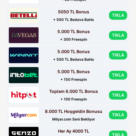
5050 TL Bonus
TIKLA
+ 500 TL Bedava Bahis
5.000 TL Bonus
TIKLA
+ 300 Freespin
5.000 TL Bonus
TIKLA
+ 500 TL Bedava Bahis
5.000 TL Bonus
TIKLA
+ 150 Freespin
Toplam 6.000 TL Bonus
TIKLA
+ 100 Freespin
8.000 TL Hoşgeldin Bonusu
TIKLA
Milyar.com Seni Bekliyor
Her Ay 4000 TL
TIKLA