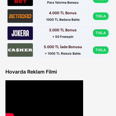
Para Yatırma Bonusu
4.000 TL Bonus
TIKLA
1000 TL Bedava Bahis
3.000 TL Bonus
TIKLA
+ 50 Freespin
5.000 TL İade Bonusu
TIKLA
+ 1000 TL Risksiz Bahis
Hovarda Reklam Filmi