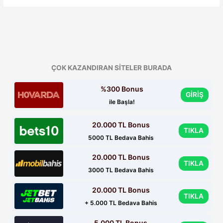
Hızlı
Direkt
Giriş
Adresi
ÇOK KAZANDIRAN SİTELER BURADA
%300 Bonus
GİRİŞ
ile Başla!
20.000 TL Bonus
TIKLA
5000 TL Bedava Bahis
20.000 TL Bonus
TIKLA
3000 TL Bedava Bahis
20.000 TL Bonus
TIKLA
+ 5.000 TL Bedava Bahis
5.000 TL Bonus