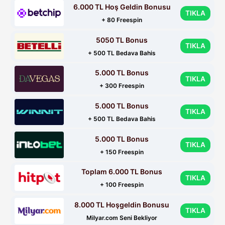
6.000 TL Hoş Geldin Bonusu
TIKLA
+ 80 Freespin
5050 TL Bonus
TIKLA
+ 500 TL Bedava Bahis
5.000 TL Bonus
TIKLA
+ 300 Freespin
5.000 TL Bonus
TIKLA
+ 500 TL Bedava Bahis
5.000 TL Bonus
TIKLA
+ 150 Freespin
Toplam 6.000 TL Bonus
TIKLA
+ 100 Freespin
8.000 TL Hoşgeldin Bonusu
TIKLA
Milyar.com Seni Bekliyor