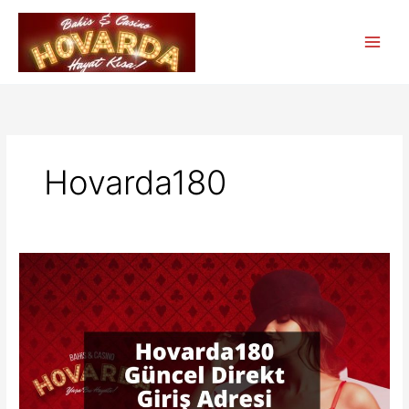
İçeriğe
atla
Hovarda180