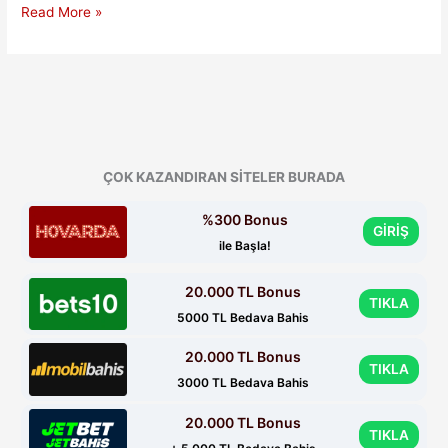
Hovarda180
Read More »
Güncel
Direkt
Giriş
Adresi
ÇOK KAZANDIRAN SİTELER BURADA
%300 Bonus
GİRİŞ
ile Başla!
20.000 TL Bonus
TIKLA
5000 TL Bedava Bahis
20.000 TL Bonus
TIKLA
3000 TL Bedava Bahis
20.000 TL Bonus
TIKLA