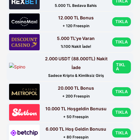
TIKLA
5.000 TL Bedava Bahis
12.000 TL Bonus
TIKLA
+ 120 Freespin
5.000 TL'ye Varan
TIKLA
%100 Nakit İade!
2.000 USDT (88.000TL) Nakit
TIKL
İade
A
Sadece Kripto & Kimliksiz Giriş
20.000 TL Bonus
TIKLA
+ 200 Freespin
10.000 TL Hoşgeldin Bonusu
TIKLA
+ 50 Freespin
6.000 TL Hoş Geldin Bonusu
TIKLA
+ 80 Freespin