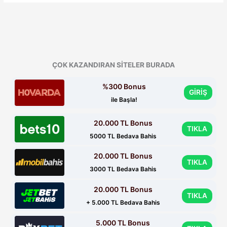
Giriş
Adres
Linki
ÇOK KAZANDIRAN SİTELER BURADA
%300 Bonus
GİRİŞ
ile Başla!
20.000 TL Bonus
TIKLA
5000 TL Bedava Bahis
20.000 TL Bonus
TIKLA
3000 TL Bedava Bahis
20.000 TL Bonus
TIKLA
+ 5.000 TL Bedava Bahis
5.000 TL Bonus