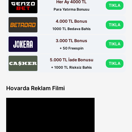
Her Ay 4000 TL
TIKLA
Para Yatırma Bonusu
4.000 TL Bonus
TIKLA
1000 TL Bedava Bahis
3.000 TL Bonus
TIKLA
+ 50 Freespin
5.000 TL İade Bonusu
TIKLA
+ 1000 TL Risksiz Bahis
Hovarda Reklam Filmi