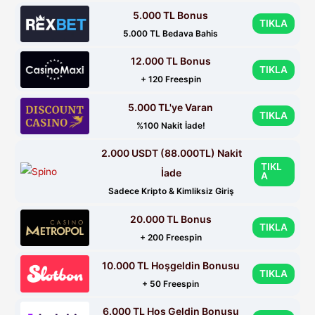
5.000 TL Bonus
TIKLA
5.000 TL Bedava Bahis
12.000 TL Bonus
TIKLA
+ 120 Freespin
5.000 TL'ye Varan
TIKLA
%100 Nakit İade!
2.000 USDT (88.000TL) Nakit
TIKL
İade
A
Sadece Kripto & Kimliksiz Giriş
20.000 TL Bonus
TIKLA
+ 200 Freespin
10.000 TL Hoşgeldin Bonusu
TIKLA
+ 50 Freespin
6.000 TL Hoş Geldin Bonusu