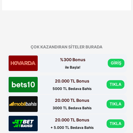
Direkt
Giriş
Adres
Bağlantısı
ÇOK KAZANDIRAN SİTELER BURADA
%300 Bonus
GİRİŞ
ile Başla!
20.000 TL Bonus
TIKLA
5000 TL Bedava Bahis
20.000 TL Bonus
TIKLA
3000 TL Bedava Bahis
20.000 TL Bonus
TIKLA
+ 5.000 TL Bedava Bahis