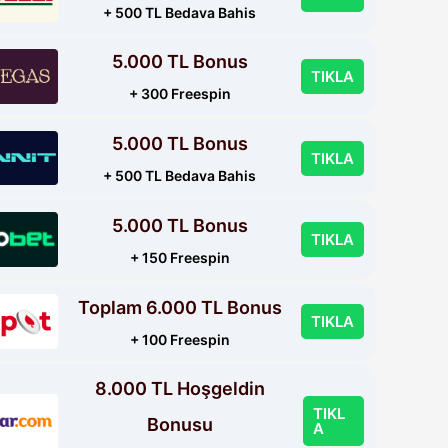
+ 500 TL Bedava Bahis
5.000 TL Bonus
TIKLA
+ 300 Freespin
5.000 TL Bonus
TIKLA
+ 500 TL Bedava Bahis
5.000 TL Bonus
TIKLA
+ 150 Freespin
Toplam 6.000 TL Bonus
TIKLA
+ 100 Freespin
8.000 TL Hoşgeldin
TIKL
Bonusu
A