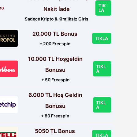
TIK
Nakit İade
LA
Sadece Kripto & Kimliksiz Giriş
20.000 TL Bonus
TIKLA
+ 200 Freespin
10.000 TL Hoşgeldin
TIKL
Bonusu
A
+ 50 Freespin
6.000 TL Hoş Geldin
TIKL
Bonusu
A
+ 80 Freespin
5050 TL Bonus
TIKLA