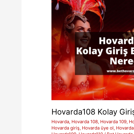
Hovarda108 Kolay Giri
Hovarda
,
Hovarda 108
,
Hovarda 109
,
Ho
Hovarda giriş
,
Hovarda üye ol
,
Hovarda