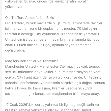
galibiyetler, bu maç öncesinde kırmızı tarafın moralini
yükseltiyor.
Old Trafford Atmosferinin Etkisi
Old Trafford, büyük maçlarda oluşturduğu atmosferle rakipler
için her zaman zorlu bir deplasman olmuştur. 70 bini aşkın
taraftarın desteği, City oyuncuları üzerinde baskı yaratabilir.
United için ise bu atmosfer, maçın kırılma anlarında itici güç
olabilir. Erken atılacak bir gol, oyunun seyrini tamamen
değiştirebilir.
Maç İçin Beklentiler ve Tahminler
Manchester United – Manchester City maçı, yüksek tempo,
sert ikili mücadeleler ve kaliteli hücum organizasyonları vaat
ediyor. City kağıt üzerinde favori gibi görünse de, United’ın iç
sahadaki performansı ve derbilerin sürprize açık doğası sonucu
belirsiz kılıyor. Bu karşılaşma, Premier League 2025/26
sezonunun en çok konuşulan maçlarından biri olmaya aday.
17 Ocak 2026’daki derbi, yalnızca bir lig maçı değil; tarih ve
prestijin sahaya yansıması olacak. Manchester United,