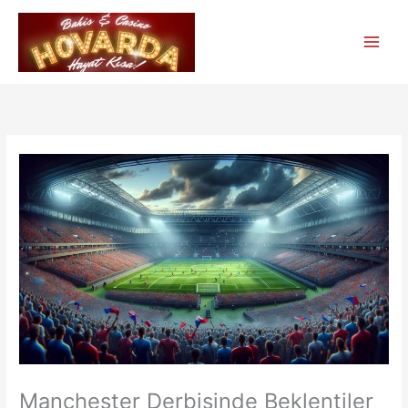
İçeriğe
atla
Manchester Derbisinde Beklentiler