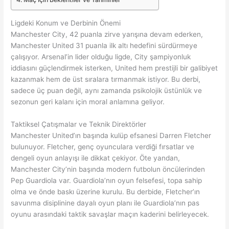
Ligdeki Konum ve Derbinin Önemi
Manchester City, 42 puanla zirve yarışına devam ederken,
Manchester United 31 puanla ilk altı hedefini sürdürmeye
çalışıyor. Arsenal’in lider olduğu ligde, City şampiyonluk
iddiasını güçlendirmek isterken, United hem prestijli bir galibiyet
kazanmak hem de üst sıralara tırmanmak istiyor. Bu derbi,
sadece üç puan değil, aynı zamanda psikolojik üstünlük ve
sezonun geri kalanı için moral anlamına geliyor.
Taktiksel Çatışmalar ve Teknik Direktörler
Manchester United’ın başında kulüp efsanesi Darren Fletcher
bulunuyor. Fletcher, genç oyunculara verdiği fırsatlar ve
dengeli oyun anlayışı ile dikkat çekiyor. Öte yandan,
Manchester City’nin başında modern futbolun öncülerinden
Pep Guardiola var. Guardiola’nın oyun felsefesi, topa sahip
olma ve önde baskı üzerine kurulu. Bu derbide, Fletcher’ın
savunma disiplinine dayalı oyun planı ile Guardiola’nın pas
oyunu arasındaki taktik savaşlar maçın kaderini belirleyecek.